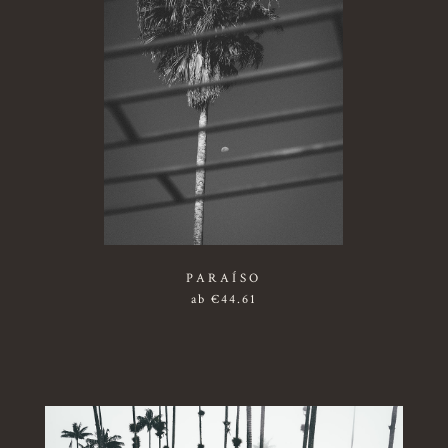
PARAÍSO
ab
€
44.61